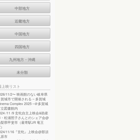
中部地方
近畿地方
中国地方
四国地方
九州地方・沖縄
未分類
着上映リスト
026/11/2〜 映画館のない岐阜県
多賀城市で開催される – 多賀城
inema Complex 2025 –＠多賀城
市立図書館内
024 /11 /9 玄牝自主上映会&助産
師・松浦照子さんとのシェア会@
山梨県甲斐市（最寄駅JR 竜王
駅）
024/11/16『玄牝』上映会@那須
塩原市