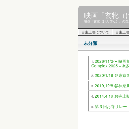
映画「玄牝（
映画「玄牝（げんぴん）」の自
自主上映について
自主上
未分類
2026/11/2〜 
Complex 2025
2020/1/19 ＠
2019,12/8 @神
2014.4.19 お寺
第３回お寺リレー上