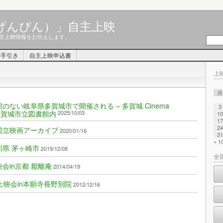
げんぴん）」自主上映
主上映情報をお伝えします。
映手引き
自主上映申込書
上
月
映画館のない岐阜県多賀城市で開催される – 多賀城 Cinema
3
 –＠多賀城市立図書館内
2025/10/03
10
17
24
東京国立映画アーカイブ
2020/01/16
31
« 
奈川県 茅ヶ崎市
2019/12/08
全
上映会in京都 厭離庵
2014/04/19
映会in本願寺長野別院
2012/12/16