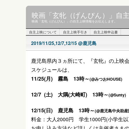
映画「玄牝（げんぴん）」自
映画「玄牝（げんぴん）」の自主上映情報をお伝えします。
自主上映について
自主上映手引き
自主上映申込書
2019/11/25,12/7,12/15 @鹿児島
鹿児島県内３ヵ所にて、『玄牝』の上映
スケジュールは、
11/25(月) 霧島 13時～
(@みつおHOUSE)
12/7 (土) 大隅(大崎町) 13時～
(@Sunty)
12/15(日) 鹿児島 13時～
(@鹿児島中央助産
料金：大人2000円 学生1000円(小学生
お申し込み方法など詳しくは主催者さまの