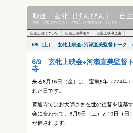
映画「玄牝（げんぴん）」自
映画「玄牝（げんぴん）」の自主上映情報をお伝えします。
自主上映について
自主上映手引き
自主上映申込書
6/9（土） 玄牝上映会+河瀬直美監督トーク 
6/9 玄牝上映会+河瀬直美監督
寺
来る6月15日（金）は、宝亀5年（774
れた日です。
善通寺ではお大師さま在世の往昔を追慕
会に合わせて、6月9日（土）と10日（日
が催されます。