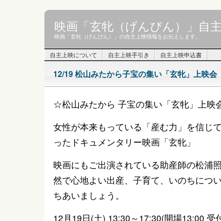
映画「玄牝（げんぴん）」自
映画「玄牝（げんぴん）」の自主上映情報をお伝えします。
自主上映について
自主上映手引き
自主上映申込書
12/19 松山みたから子宝の集い「玄牝」上映会
☆松山みたから 子宝の集い「玄牝」上映
女性が本来もっている「産む力」を信じ
ったドキュメンタリー映画「玄牝」
映画にもご出演されている助産師の松浦
然で心地よい出産、子育て、いのちにつ
ちあいましょう。
12月19日(土) 13:30～17:30(開場13:00 受付